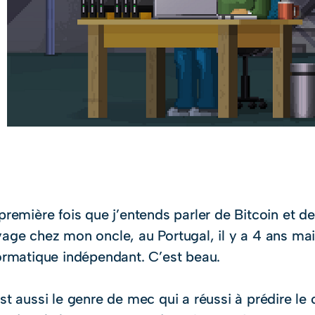
moment où j’écris cet article, un seul Bitcoin va
première fois que j’entends parler de Bitcoin et d
age chez mon oncle, au Portugal, il y a 4 ans main
ormatique indépendant. C’est beau.
st aussi le genre de mec qui a réussi à prédire le